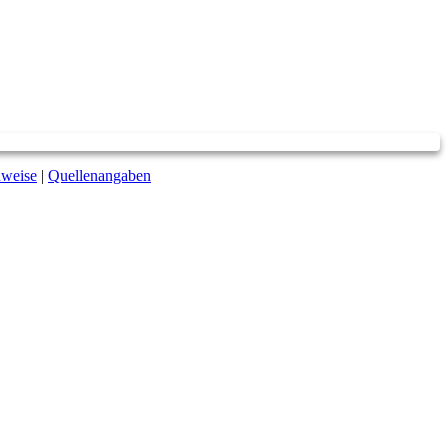
nweise
|
Quellenangaben