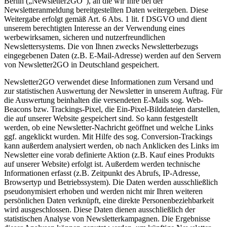
Berlin („Newsletter2GO“), an die wir Ihre bei der
Newsletteranmeldung bereitgestellten Daten weitergeben. Diese
Weitergabe erfolgt gemäß Art. 6 Abs. 1 lit. f DSGVO und dient
unserem berechtigten Interesse an der Verwendung eines
werbewirksamen, sicheren und nutzerfreundlichen
Newslettersystems. Die von Ihnen zwecks Newsletterbezugs
eingegebenen Daten (z.B. E-Mail-Adresse) werden auf den Servern
von Newsletter2GO in Deutschland gespeichert.
Newsletter2GO verwendet diese Informationen zum Versand und
zur statistischen Auswertung der Newsletter in unserem Auftrag. Für
die Auswertung beinhalten die versendeten E-Mails sog. Web-
Beacons bzw. Trackings-Pixel, die Ein-Pixel-Bilddateien darstellen,
die auf unserer Website gespeichert sind. So kann festgestellt
werden, ob eine Newsletter-Nachricht geöffnet und welche Links
ggf. angeklickt wurden. Mit Hilfe des sog. Conversion-Trackings
kann außerdem analysiert werden, ob nach Anklicken des Links im
Newsletter eine vorab definierte Aktion (z.B. Kauf eines Produkts
auf unserer Website) erfolgt ist. Außerdem werden technische
Informationen erfasst (z.B. Zeitpunkt des Abrufs, IP-Adresse,
Browsertyp und Betriebssystem). Die Daten werden ausschließlich
pseudonymisiert erhoben und werden nicht mir Ihren weiteren
persönlichen Daten verknüpft, eine direkte Personenbeziehbarkeit
wird ausgeschlossen. Diese Daten dienen ausschließlich der
statistischen Analyse von Newsletterkampagnen. Die Ergebnisse