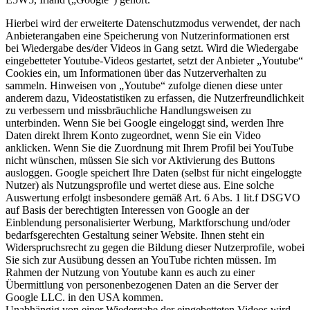
Hierbei wird der erweiterte Datenschutzmodus verwendet, der nach
Anbieterangaben eine Speicherung von Nutzerinformationen erst
bei Wiedergabe des/der Videos in Gang setzt. Wird die Wiedergabe
eingebetteter Youtube-Videos gestartet, setzt der Anbieter „Youtube“
Cookies ein, um Informationen über das Nutzerverhalten zu
sammeln. Hinweisen von „Youtube“ zufolge dienen diese unter
anderem dazu, Videostatistiken zu erfassen, die Nutzerfreundlichkeit
zu verbessern und missbräuchliche Handlungsweisen zu
unterbinden. Wenn Sie bei Google eingeloggt sind, werden Ihre
Daten direkt Ihrem Konto zugeordnet, wenn Sie ein Video
anklicken. Wenn Sie die Zuordnung mit Ihrem Profil bei YouTube
nicht wünschen, müssen Sie sich vor Aktivierung des Buttons
ausloggen. Google speichert Ihre Daten (selbst für nicht eingeloggte
Nutzer) als Nutzungsprofile und wertet diese aus. Eine solche
Auswertung erfolgt insbesondere gemäß Art. 6 Abs. 1 lit.f DSGVO
auf Basis der berechtigten Interessen von Google an der
Einblendung personalisierter Werbung, Marktforschung und/oder
bedarfsgerechten Gestaltung seiner Website. Ihnen steht ein
Widerspruchsrecht zu gegen die Bildung dieser Nutzerprofile, wobei
Sie sich zur Ausübung dessen an YouTube richten müssen. Im
Rahmen der Nutzung von Youtube kann es auch zu einer
Übermittlung von personenbezogenen Daten an die Server der
Google LLC. in den USA kommen.
Unabhängig von einer Wiedergabe der eingebetteten Videos wird