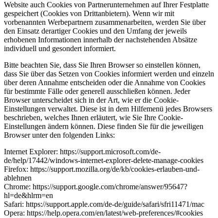
Website auch Cookies von Partnerunternehmen auf Ihrer Festplatte
gespeichert (Cookies von Drittanbietern). Wenn wir mit
vorbenannten Werbepartnern zusammenarbeiten, werden Sie über
den Einsatz derartiger Cookies und den Umfang der jeweils
erhobenen Informationen innerhalb der nachstehenden Absätze
individuell und gesondert informiert.
Bitte beachten Sie, dass Sie Ihren Browser so einstellen können,
dass Sie über das Setzen von Cookies informiert werden und einzeln
über deren Annahme entscheiden oder die Annahme von Cookies
für bestimmte Fälle oder generell ausschließen können. Jeder
Browser unterscheidet sich in der Art, wie er die Cookie-
Einstellungen verwaltet. Diese ist in dem Hilfemenü jedes Browsers
beschrieben, welches Ihnen erläutert, wie Sie Ihre Cookie-
Einstellungen ändern können. Diese finden Sie für die jeweiligen
Browser unter den folgenden Links:
Internet Explorer: https://support.microsoft.com/de-
de/help/17442/windows-internet-explorer-delete-manage-cookies
Firefox: https://support.mozilla.org/de/kb/cookies-erlauben-und-
ablehnen
Chrome: https://support.google.com/chrome/answer/95647?
hl=de&hlrm=en
Safari: https://support.apple.com/de-de/guide/safari/sfri11471/mac
Opera: https://help.opera.com/en/latest/web-preferences/#cookies