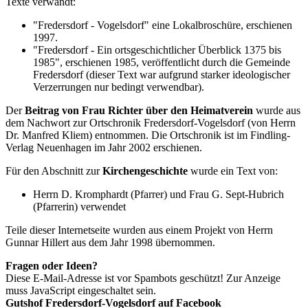
Texte verwandt:
"Fredersdorf - Vogelsdorf" eine Lokalbroschüre, erschienen
1997.
"Fredersdorf - Ein ortsgeschichtlicher Überblick 1375 bis
1985", erschienen 1985, veröffentlicht durch die Gemeinde
Fredersdorf (dieser Text war aufgrund starker ideologischer
Verzerrungen nur bedingt verwendbar).
Der
Beitrag von Frau Richter über den Heimatverein
wurde aus
dem Nachwort zur Ortschronik Fredersdorf-Vogelsdorf (von Herrn
Dr. Manfred Kliem) entnommen. Die Ortschronik ist im Findling-
Verlag Neuenhagen im Jahr 2002 erschienen.
Für den Abschnitt zur
Kirchengeschichte
wurde ein Text von:
Herrn D. Kromphardt (Pfarrer) und Frau G. Sept-Hubrich
(Pfarrerin) verwendet
Teile dieser Internetseite wurden aus einem Projekt von Herrn
Gunnar Hillert aus dem Jahr 1998 übernommen.
Fragen oder Ideen?
Diese E-Mail-Adresse ist vor Spambots geschützt! Zur Anzeige
muss JavaScript eingeschaltet sein.
Gutshof Fredersdorf-Vogelsdorf auf Facebook