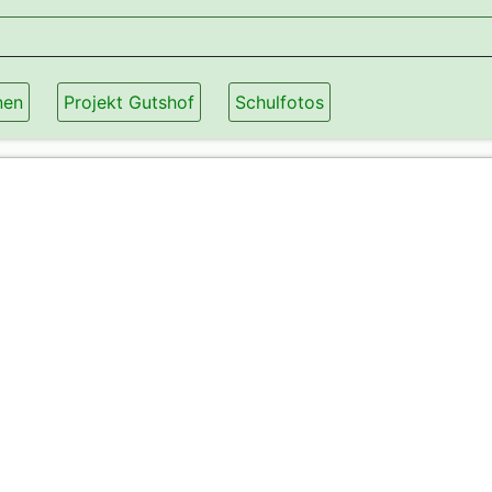
nen
Projekt Gutshof
Schulfotos