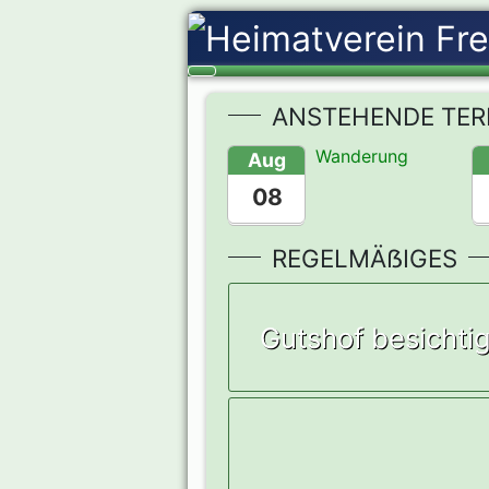
ANSTEHENDE TER
Wanderung
Aug
08
REGELMÄẞIGES
Gutshof besichti