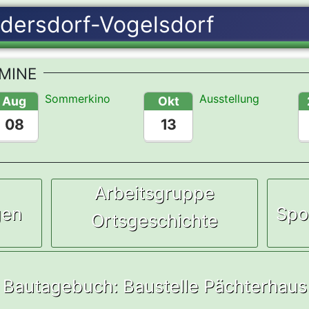
MINE
Sommerkino
Ausstellung
Aug
Okt
08
13
Arbeitsgruppe
gen
Spo
Ortsgeschichte
Bautagebuch: Baustelle Pächterhaus