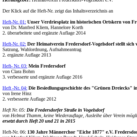
Der Klick auf die Heft-Nr. zeigt das Inhaltsverzeichnis an
Heft-Nr. 01:
Unser Verdriesplatz im historischen Ortskern von F
von Dr. Manfred Kliem, Hannelore Korth
2. überarbeitete und ergänzte Auflage 2014
Heft-Nr. 02:
Der Heimatverein Fredersdorf-Vogelsdorf stellt sich 
Satzung, Wahlordnung, Aufnahmeantrag
2. ergänzte Auflage 2013
Heft- Nr. 03:
Mein Fredersdorf
von Clara Bohm
3. verbesserte und ergänzte Auflage 2016
Heft -Nr. 04:
Die Besiedlungsgeschichte des "Grünen Dreiecks" i
von Irene Hinz
2. verbesserte Auflage 2012
Heft Nr. 05:
Die Fredersdorfer Straße in Vogelsdorf
von Helmut Thamm, keine Wiederauflage, Ausleihe über Verein mögl
ersetzt durch Heft 20 und 21 in 2015
Heft-Nr. 06:
130 Jahre Männerchor "Eiche 1877" e.V. Fredersdo