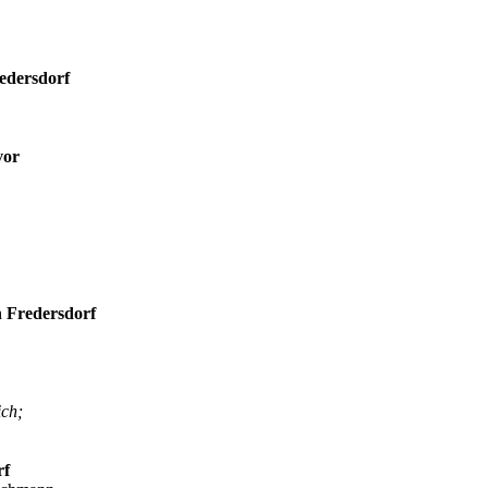
redersdorf
vor
n Fredersdorf
ich;
rf