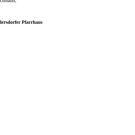
uchmann,
ersdorfer Pfarrhaus