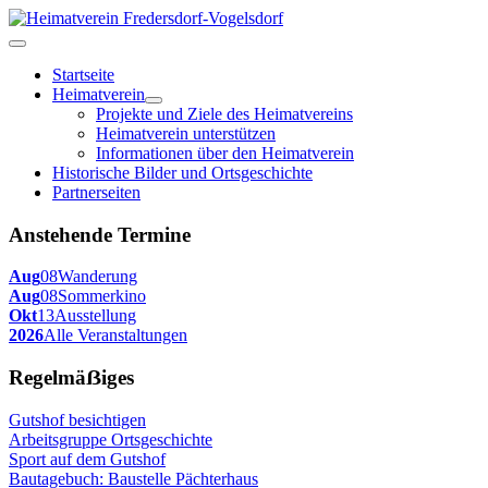
Startseite
Heimatverein
Projekte und Ziele des Heimatvereins
Heimatverein unterstützen
Informationen über den Heimatverein
Historische Bilder und Ortsgeschichte
Partnerseiten
Anstehende Termine
Aug
08
Wanderung
Aug
08
Sommerkino
Okt
13
Ausstellung
2026
Alle Veranstaltungen
Regelmäẞiges
Gutshof besichtigen
Arbeitsgruppe Ortsgeschichte
Sport auf dem Gutshof
Bautagebuch: Baustelle Pächterhaus