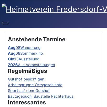
Anstehende Termine
Aug
08
Wanderung
Aug
08
Sommerkino
Okt
13
Ausstellung
2026
Alle Veranstaltungen
Regelmäẞiges
Gutshof besichtigen
Arbeitsgruppe Ortsgeschichte
Sport auf dem Gutshof
Bautagebuch: Baustelle Pächterhaus
Interessantes