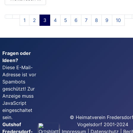
1
2
3
4
5
6
7
8
9
10
Fragen oder
Ideen?
Diese E-Mail-
Adresse ist vor
Spambots
geschützt! Zur
Anzeige muss
JavaScript
eingeschaltet
sein.
© Heimatverein Fredersdor
Gutshof
Vogelsdorf 2001-2024
Fredersdorf-
|
Impressum
|
Datenschutz
|
Rech