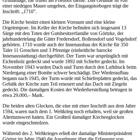
Grünanlage, die früher als Friedhof diente. Das Gelände ist von
einer niedrigen Mauer umgeben, der Eingangstorbogen trägt die
Inschrift: „1710".
Die Kirche besitzt einen kleinen Vorraum und eine kleine
Orgelempore. Im Keller der Kirche befinden sich insgesamt 13
Särge mit den Toten der Gutsbesitzerfamilie von Görtzke, der
jahrhundertelang die Güter Fredersdorf, Bollensdorf und Vogelsdorf
gehörten. 1710 wurde auch der Innenausbau der Kirche für 350
Taler 11 Groschen und 3 Pfennige (einheitliche barocke
Innenausstattung) durchgeführt. Der Turm war ursprünglich mit
Eichenholz gedeckt und wurde 1892 mit Schiefer gedeckt. Im
November 1943 wurden Dach und Turm durch den Luftdruck beim
Niedergang einer Bombe schwer beschädigt. Der Wiederaufbau
begann nach 1945, der Turm wurde mit Schieferplatten gedeckt, das
Gebälk der Kirche zum Teil erneuert und das Dach mit Ziegeln
gedeckt. Die damaligen Kosten der Wiederherstellung betrugen in
etwa 29.000,– Mark.
Die beiden alten Glocken, die eine mit einer Inschrift aus dem Jahre
1594, waren nach dem 1. Weltkrieg noch erhalten, weil sie großen
Altertumswert hatten. Ein Großteil damaliger Kirchenglocken
wurde eingeschmolzen.
Während des 2. Weltkrieges erließ der damalige Ministerpräsident
Göring im Jahre 1940 die Anordnung über die Erfassung von