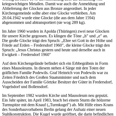
kriegswichtigen Metallen. Damit war auch die Anmeldung und
Ablieferung der Glocken aus Bronze angeordnet. In jeder
Kirchengemeinde sollte aber eine Glocke verbleiben. Am
20.04.1942 wurde eine Glocke (die aus dem Jahre 1594)
abgenommen und abtransportiert (sie wog 289 kg).
Im Jahre 1960 wurden in Apolda (Thüringen) zwei neue Glocken
für unsere Kirche gegossen. Es klingen die Töne „h" und „e" an.
Die große Glocke trägt den Spruch: „Ehre sei Gott in der Höhe und
Friede auf Erden – Fredersdorf 1960", die kleine Glocke trägt den
Spruch: „Jesus Christus gestern und heute und derselbe auch in
Ewigkeit – Fredersdorf 1960"
Auf dem Kirchengelände befindet sich ein Erbbegräbnis in Form
eines Mausoleums. In diesem stehen 4 Särge mit den Toten der
gräflichen Familie Podewils. Graf Heinrich von Podewils war zu
Zeiten Friedrich des Großen Staatsminister und nach dem
Ausscheiden der Familie Görtzke Besitzer der Güter in Fredersdorf,
Vogelsdorf und Bollensdorf.
Im September 1982 wurden Kirche und Mausoleum neu geputzt.
Ein Jahr später, im April 1983, brach bei einem Sturm die hölzerne
Turmspitze mit dem Knauf („Turmkugel") ab. Mit Hilfe eines Krans
des Sonderbauvorhabens Berlin gelang der Aufsatz einer neuen
Stahlkonstruktion. Die Kugel wurde geöffnet, die darin befindlichen