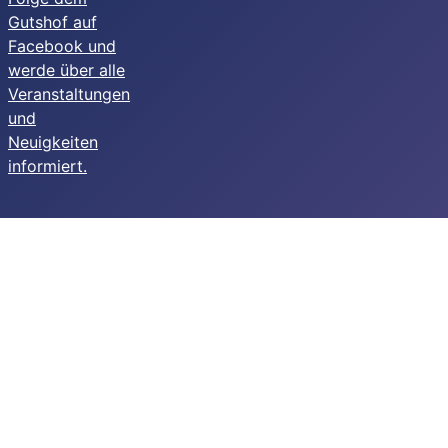
Gutshof auf
Facebook und
werde über alle
Veranstaltungen
und
Neuigkeiten
informiert.