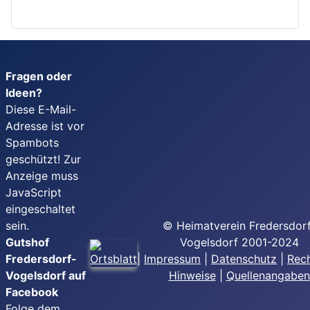
Fragen oder
Ideen?
Diese E-Mail-
Adresse ist vor
Spambots
geschützt! Zur
Anzeige muss
JavaScript
eingeschaltet
sein.
© Heimatverein Fredersdor
Gutshof
Vogelsdorf 2001-2024
Fredersdorf-
|
Impressum
|
Datenschutz
|
Rech
Vogelsdorf auf
Hinweise
|
Quellenangaben
Facebook
Folge dem