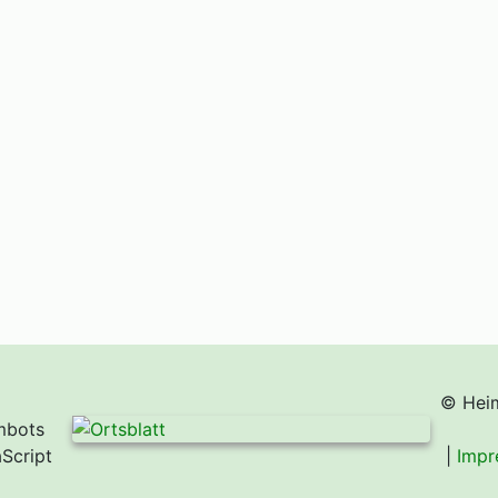
© Heim
mbots
Script
|
Impr