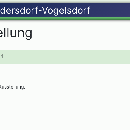
llung
04
usstellung.