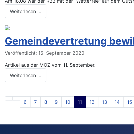
Am 18.08 war der RBB mit der "Wetterfee" auf dem Gutshof.
Weiterlesen …
Gemeindevertretung bewil
Veröffentlicht: 15. September 2020
Artikel aus der MOZ vom 11. September.
Weiterlesen …
6
7
8
9
10
11
12
13
14
15