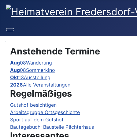
Anstehende Termine
Aug
08
Wanderung
Aug
08
Sommerkino
Okt
13
Ausstellung
2026
Alle Veranstaltungen
Regelmäẞiges
Gutshof besichtigen
Arbeitsgruppe Ortsgeschichte
Sport auf dem Gutshof
Bautagebuch: Baustelle Pächterhaus
Interessantes