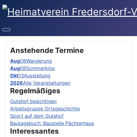
Anstehende Termine
Aug
08
Wanderung
Aug
08
Sommerkino
Okt
13
Ausstellung
2026
Alle Veranstaltungen
Regelmäẞiges
Gutshof besichtigen
Arbeitsgruppe Ortsgeschichte
Sport auf dem Gutshof
Bautagebuch: Baustelle Pächterhaus
Interessantes