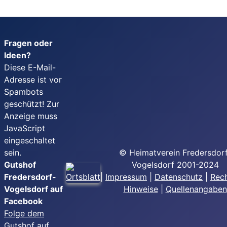
Fragen oder
Ideen?
Diese E-Mail-
Adresse ist vor
Spambots
geschützt! Zur
Anzeige muss
JavaScript
eingeschaltet
sein.
© Heimatverein Fredersdor
Gutshof
Vogelsdorf 2001-2024
Fredersdorf-
|
Impressum
|
Datenschutz
|
Rech
Vogelsdorf auf
Hinweise
|
Quellenangaben
Facebook
Folge dem
Gutshof auf