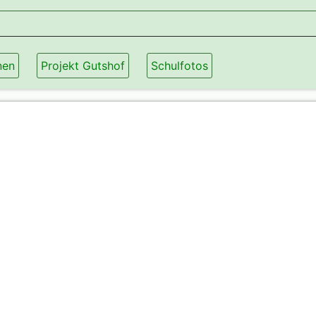
nen
Projekt Gutshof
Schulfotos