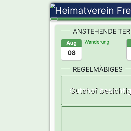
ANSTEHENDE TER
Wanderung
Aug
08
REGELMÄẞIGES
Gutshof besichti