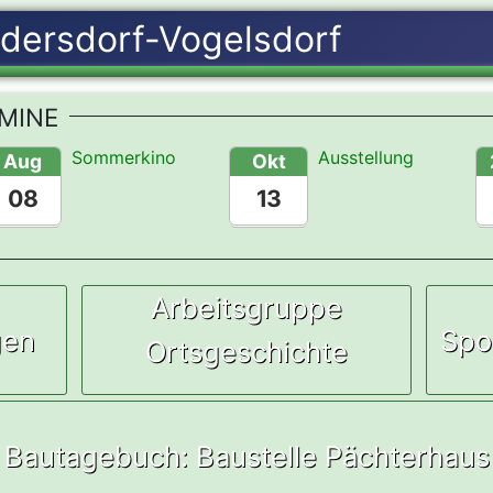
MINE
Sommerkino
Ausstellung
Aug
Okt
08
13
Arbeitsgruppe
gen
Spo
Ortsgeschichte
Bautagebuch: Baustelle Pächterhaus