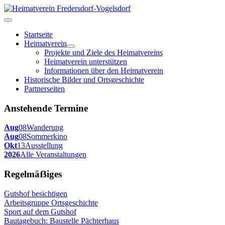
Startseite
Heimatverein
Projekte und Ziele des Heimatvereins
Heimatverein unterstützen
Informationen über den Heimatverein
Historische Bilder und Ortsgeschichte
Partnerseiten
Anstehende Termine
Aug
08
Wanderung
Aug
08
Sommerkino
Okt
13
Ausstellung
2026
Alle Veranstaltungen
Regelmäẞiges
Gutshof besichtigen
Arbeitsgruppe Ortsgeschichte
Sport auf dem Gutshof
Bautagebuch: Baustelle Pächterhaus