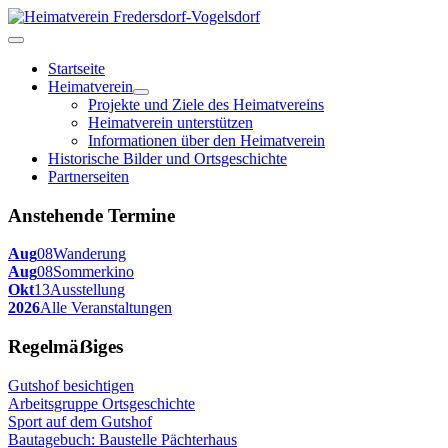
Startseite
Heimatverein
Projekte und Ziele des Heimatvereins
Heimatverein unterstützen
Informationen über den Heimatverein
Historische Bilder und Ortsgeschichte
Partnerseiten
Anstehende Termine
Aug
08
Wanderung
Aug
08
Sommerkino
Okt
13
Ausstellung
2026
Alle Veranstaltungen
Regelmäẞiges
Gutshof besichtigen
Arbeitsgruppe Ortsgeschichte
Sport auf dem Gutshof
Bautagebuch: Baustelle Pächterhaus