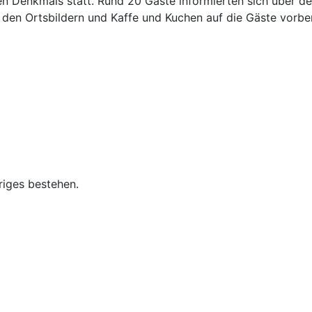
n Denkmals statt. Rund 20 Gäste informierten sich über 
g, den Ortsbildern und Kaffe und Kuchen auf die Gäste vor
riges bestehen.