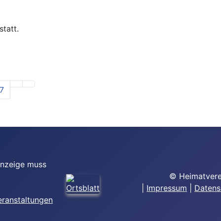
tatt.
7
Anzeige muss
© Heimatvere
|
Impressum
|
Datens
eranstaltungen