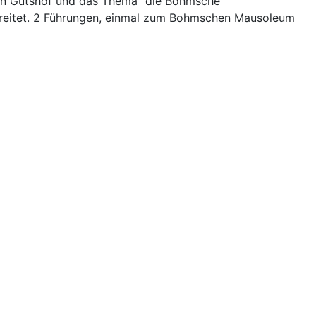
den Gutshof und das Thema "die Bohmsche
bereitet. 2 Führungen, einmal zum Bohmschen Mausoleum