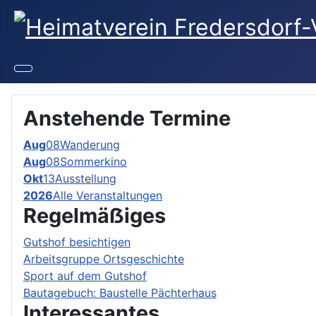
Anstehende Termine
Aug
08
Wanderung
Aug
08
Sommerkino
Okt
13
Ausstellung
2026
Alle Veranstaltungen
Regelmäẞiges
Gutshof besichtigen
Arbeitsgruppe Ortsgeschichte
Sport auf dem Gutshof
Bautagebuch: Baustelle Pächterhaus
Interessantes