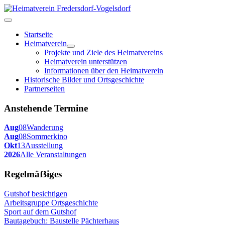
Startseite
Heimatverein
Projekte und Ziele des Heimatvereins
Heimatverein unterstützen
Informationen über den Heimatverein
Historische Bilder und Ortsgeschichte
Partnerseiten
Anstehende Termine
Aug
08
Wanderung
Aug
08
Sommerkino
Okt
13
Ausstellung
2026
Alle Veranstaltungen
Regelmäẞiges
Gutshof besichtigen
Arbeitsgruppe Ortsgeschichte
Sport auf dem Gutshof
Bautagebuch: Baustelle Pächterhaus