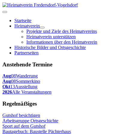
Startseite
Heimatverein
Projekte und Ziele des Heimatvereins
Heimatverein unterstützen
Informationen über den Heimatverein
Historische Bilder und Ortsgeschichte
Partnerseiten
Anstehende Termine
Aug
08
Wanderung
Aug
08
Sommerkino
Okt
13
Ausstellung
2026
Alle Veranstaltungen
Regelmäẞiges
Gutshof besichtigen
Arbeitsgruppe Ortsgeschichte
Sport auf dem Gutshof
Bautagebuch: Baustelle Pächterhaus