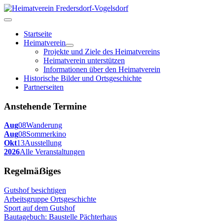
Startseite
Heimatverein
Projekte und Ziele des Heimatvereins
Heimatverein unterstützen
Informationen über den Heimatverein
Historische Bilder und Ortsgeschichte
Partnerseiten
Anstehende Termine
Aug
08
Wanderung
Aug
08
Sommerkino
Okt
13
Ausstellung
2026
Alle Veranstaltungen
Regelmäẞiges
Gutshof besichtigen
Arbeitsgruppe Ortsgeschichte
Sport auf dem Gutshof
Bautagebuch: Baustelle Pächterhaus