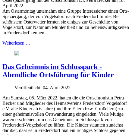
Osterspaziergang mit der Ortschronistin Dr. Petra Becker am 18.
April 2022.
Am Ostermontag unternahm eine Gruppe Interessierter einen Orts-
Spaziergang, der von Vogelsdorf nach Fredersdorf führte. Bei
schönstem Osterwetter lernten sie einiges zur Geschichte von
Vogelsdorf, zur Natur am Mühlenfließ und zu Sehenswürdigkeiten
in Fredersdorf kennen.
Weiterlesen …
Das Geheimnis im Schlosspark -
Abendliche Ortsführung für Kinder
Veröffentlicht: 04. April 2022
Am Samstag, 05. März 2022, hatten die die Ortschronistin Petra
Becker und Mitglieder des Heimatvereins Fredersdorf-Vogelsdorf
e.V. alle Kinder ab 6 Jahre (und ihre Eltern bzw. Großeltern) zu
einer geheimnisvollen Ortswanderung eingeladen. Viele Mutige
waren erschienen, um das Geheimnis im Schlosspark von
Fredersdorf-Vogelsdorf zu lüften. Die Kinder staunten zunächst
darüber, dass es in Fredersdorf mal ein richtiges Schloss gegeben