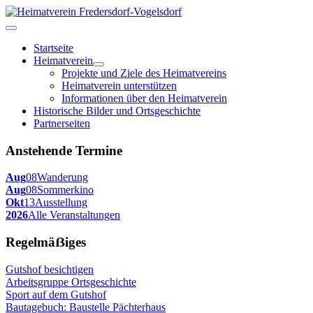
Startseite
Heimatverein
Projekte und Ziele des Heimatvereins
Heimatverein unterstützen
Informationen über den Heimatverein
Historische Bilder und Ortsgeschichte
Partnerseiten
Anstehende Termine
Aug
08
Wanderung
Aug
08
Sommerkino
Okt
13
Ausstellung
2026
Alle Veranstaltungen
Regelmäẞiges
Gutshof besichtigen
Arbeitsgruppe Ortsgeschichte
Sport auf dem Gutshof
Bautagebuch: Baustelle Pächterhaus