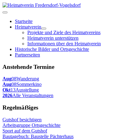
Startseite
Heimatverein
Projekte und Ziele des Heimatvereins
Heimatverein unterstützen
Informationen über den Heimatverein
Historische Bilder und Ortsgeschichte
Partnerseiten
Anstehende Termine
Aug
08
Wanderung
Aug
08
Sommerkino
Okt
13
Ausstellung
2026
Alle Veranstaltungen
Regelmäẞiges
Gutshof besichtigen
Arbeitsgruppe Ortsgeschichte
Sport auf dem Gutshof
Bautagebuch: Baustelle Pächterhaus