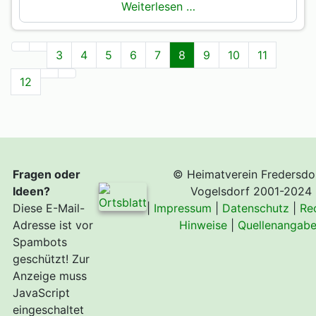
Weiterlesen …
3
4
5
6
7
8
9
10
11
12
Fragen oder
© Heimatverein Fredersdo
Ideen?
Vogelsdorf 2001-2024
Diese E-Mail-
|
Impressum
|
Datenschutz
|
Re
Adresse ist vor
Hinweise
|
Quellenangab
Spambots
geschützt! Zur
Anzeige muss
JavaScript
eingeschaltet