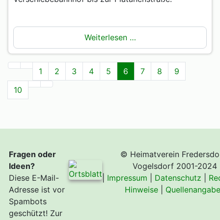
Weiterlesen …
1
2
3
4
5
6
7
8
9
10
Fragen oder
© Heimatverein Fredersdo
Ideen?
Vogelsdorf 2001-2024
Diese E-Mail-
|
Impressum
|
Datenschutz
|
Re
Adresse ist vor
Hinweise
|
Quellenangab
Spambots
geschützt! Zur