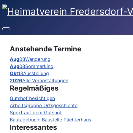
Anstehende Termine
Aug
08
Wanderung
Aug
08
Sommerkino
Okt
13
Ausstellung
2026
Alle Veranstaltungen
Regelmäẞiges
Gutshof besichtigen
Arbeitsgruppe Ortsgeschichte
Sport auf dem Gutshof
Bautagebuch: Baustelle Pächterhaus
Interessantes