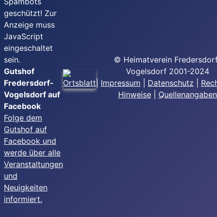
Spambots
geschützt! Zur
Anzeige muss
JavaScript
eingeschaltet
sein.
© Heimatverein Fredersdor
Gutshof
Vogelsdorf 2001-2024
Fredersdorf-
|
Impressum
|
Datenschutz
|
Rech
Vogelsdorf auf
Hinweise
|
Quellenangaben
Facebook
Folge dem
Gutshof auf
Facebook und
werde über alle
Veranstaltungen
und
Neuigkeiten
informiert.