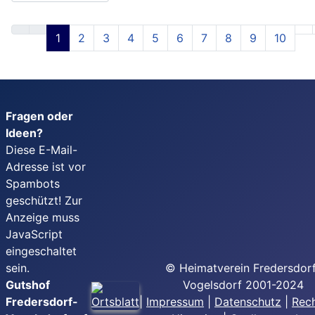
1
2
3
4
5
6
7
8
9
10
Fragen oder
Ideen?
Diese E-Mail-
Adresse ist vor
Spambots
geschützt! Zur
Anzeige muss
JavaScript
eingeschaltet
sein.
© Heimatverein Fredersdor
Gutshof
Vogelsdorf 2001-2024
Fredersdorf-
|
Impressum
|
Datenschutz
|
Rech