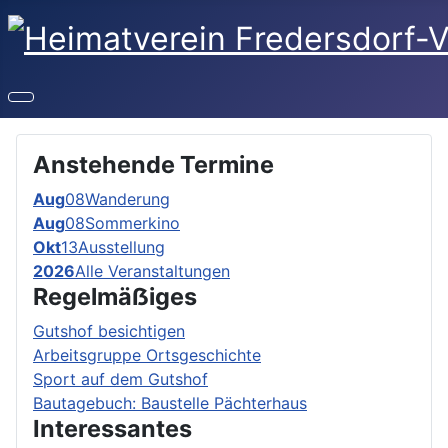
Anstehende Termine
Aug
08
Wanderung
Aug
08
Sommerkino
Okt
13
Ausstellung
2026
Alle Veranstaltungen
Regelmäẞiges
Gutshof besichtigen
Arbeitsgruppe Ortsgeschichte
Sport auf dem Gutshof
Bautagebuch: Baustelle Pächterhaus
Interessantes