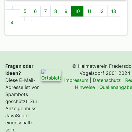
5
6
7
8
9
10
11
12
13
14
Fragen oder
© Heimatverein Fredersdo
Ideen?
Vogelsdorf 2001-2024
Diese E-Mail-
|
Impressum
|
Datenschutz
|
Re
Adresse ist vor
Hinweise
|
Quellenangab
Spambots
geschützt! Zur
Anzeige muss
JavaScript
eingeschaltet
sein.