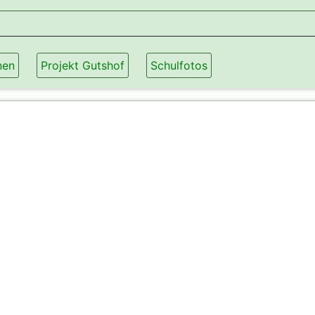
nen
Projekt Gutshof
Schulfotos