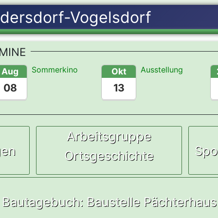
MINE
Sommerkino
Ausstellung
Aug
Okt
08
13
Arbeitsgruppe
gen
Spo
Ortsgeschichte
Bautagebuch: Baustelle Pächterhaus