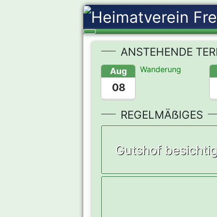
ANSTEHENDE TER
Wanderung
Aug
08
REGELMÄẞIGES
Gutshof besichti