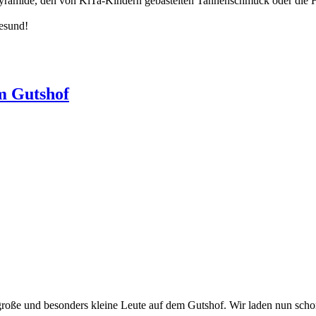
yramide, den von KiTa-Kindern gebastelten Tannenschmuck oder die H
gesund!
m Gutshof
roße und besonders kleine Leute auf dem Gutshof. Wir laden nun scho