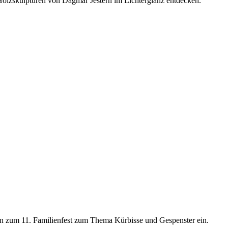
olzskulpturen von Dagmar Jestern im Lichterglanz entdecken.
n zum 11. Familienfest zum Thema Kürbisse und Gespenster ein.