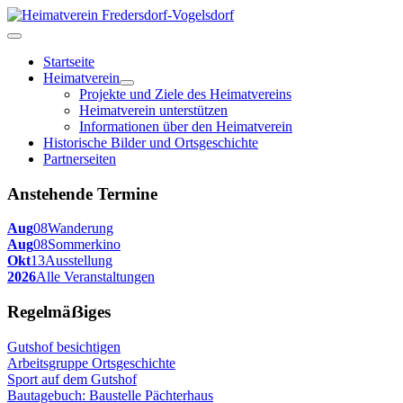
Startseite
Heimatverein
Projekte und Ziele des Heimatvereins
Heimatverein unterstützen
Informationen über den Heimatverein
Historische Bilder und Ortsgeschichte
Partnerseiten
Anstehende Termine
Aug
08
Wanderung
Aug
08
Sommerkino
Okt
13
Ausstellung
2026
Alle Veranstaltungen
Regelmäẞiges
Gutshof besichtigen
Arbeitsgruppe Ortsgeschichte
Sport auf dem Gutshof
Bautagebuch: Baustelle Pächterhaus