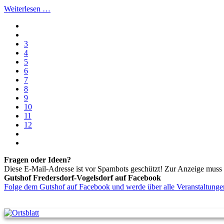
Weiterlesen …
3
4
5
6
7
8
9
10
11
12
Fragen oder Ideen?
Diese E-Mail-Adresse ist vor Spambots geschützt! Zur Anzeige muss J
Gutshof Fredersdorf-Vogelsdorf auf Facebook
Folge dem Gutshof auf Facebook und werde über alle Veranstaltungen