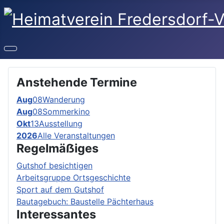
Anstehende Termine
Aug
08
Wanderung
Aug
08
Sommerkino
Okt
13
Ausstellung
2026
Alle Veranstaltungen
Regelmäẞiges
Gutshof besichtigen
Arbeitsgruppe Ortsgeschichte
Sport auf dem Gutshof
Bautagebuch: Baustelle Pächterhaus
Interessantes