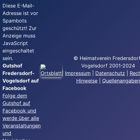
Diese E-Mail-
Adresse ist vor
Spambots
geschützt! Zur
Anzeige muss
JavaScript
eingeschaltet
sein.
© Heimatverein Fredersdor
Gutshof
Vogelsdorf 2001-2024
Fredersdorf-
|
Impressum
|
Datenschutz
|
Rech
Vogelsdorf auf
Hinweise
|
Quellenangaben
Facebook
Folge dem
Gutshof auf
Facebook und
werde über alle
Veranstaltungen
und