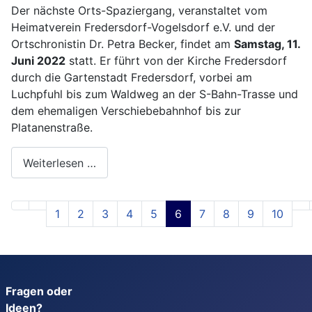
Der nächste Orts-Spaziergang, veranstaltet vom
Heimatverein Fredersdorf-Vogelsdorf e.V. und der
Ortschronistin Dr. Petra Becker, findet am
Samstag, 11.
Juni 2022
statt. Er führt von der Kirche Fredersdorf
durch die Gartenstadt Fredersdorf, vorbei am
Luchpfuhl bis zum Waldweg an der S-Bahn-Trasse und
dem ehemaligen Verschiebebahnhof bis zur
Platanenstraße.
Weiterlesen …
1
2
3
4
5
6
7
8
9
10
Fragen oder
Ideen?