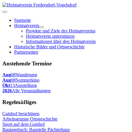
Startseite
Heimatverein
Projekte und Ziele des Heimatvereins
Heimatverein unterstützen
Informationen über den Heimatverein
Historische Bilder und Ortsgeschichte
Partnerseiten
Anstehende Termine
Aug
08
Wanderung
Aug
08
Sommerkino
Okt
13
Ausstellung
2026
Alle Veranstaltungen
Regelmäẞiges
Gutshof besichtigen
Arbeitsgruppe Ortsgeschichte
Sport auf dem Gutshof
Bautagebuch: Baustelle Pächterhaus