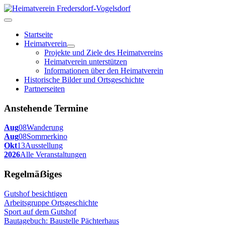
Startseite
Heimatverein
Projekte und Ziele des Heimatvereins
Heimatverein unterstützen
Informationen über den Heimatverein
Historische Bilder und Ortsgeschichte
Partnerseiten
Anstehende Termine
Aug
08
Wanderung
Aug
08
Sommerkino
Okt
13
Ausstellung
2026
Alle Veranstaltungen
Regelmäẞiges
Gutshof besichtigen
Arbeitsgruppe Ortsgeschichte
Sport auf dem Gutshof
Bautagebuch: Baustelle Pächterhaus