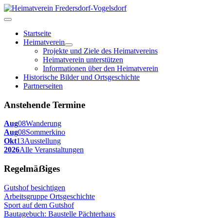
Startseite
Heimatverein
Projekte und Ziele des Heimatvereins
Heimatverein unterstützen
Informationen über den Heimatverein
Historische Bilder und Ortsgeschichte
Partnerseiten
Anstehende Termine
Aug
08
Wanderung
Aug
08
Sommerkino
Okt
13
Ausstellung
2026
Alle Veranstaltungen
Regelmäẞiges
Gutshof besichtigen
Arbeitsgruppe Ortsgeschichte
Sport auf dem Gutshof
Bautagebuch: Baustelle Pächterhaus