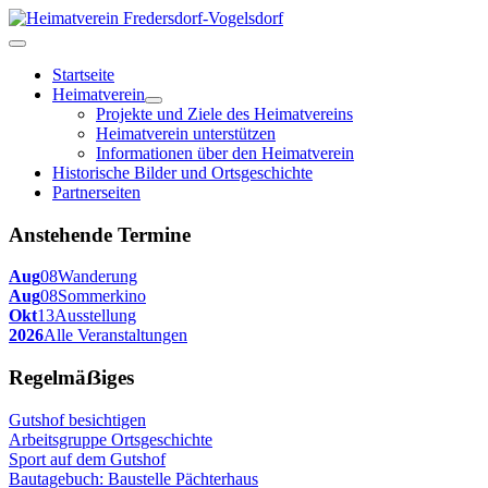
Startseite
Heimatverein
Projekte und Ziele des Heimatvereins
Heimatverein unterstützen
Informationen über den Heimatverein
Historische Bilder und Ortsgeschichte
Partnerseiten
Anstehende Termine
Aug
08
Wanderung
Aug
08
Sommerkino
Okt
13
Ausstellung
2026
Alle Veranstaltungen
Regelmäẞiges
Gutshof besichtigen
Arbeitsgruppe Ortsgeschichte
Sport auf dem Gutshof
Bautagebuch: Baustelle Pächterhaus