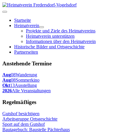
Startseite
Heimatverein
Projekte und Ziele des Heimatvereins
Heimatverein unterstützen
Informationen über den Heimatverein
Historische Bilder und Ortsgeschichte
Partnerseiten
Anstehende Termine
Aug
08
Wanderung
Aug
08
Sommerkino
Okt
13
Ausstellung
2026
Alle Veranstaltungen
Regelmäẞiges
Gutshof besichtigen
Arbeitsgruppe Ortsgeschichte
Sport auf dem Gutshof
Bautagebuch: Baustelle Pächterhaus