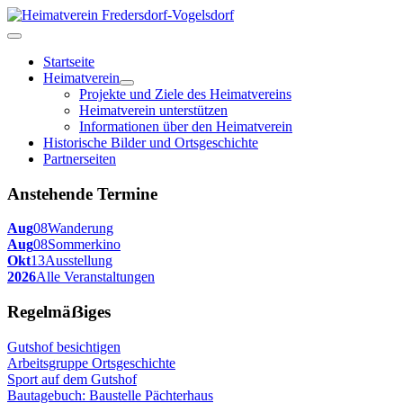
Startseite
Heimatverein
Projekte und Ziele des Heimatvereins
Heimatverein unterstützen
Informationen über den Heimatverein
Historische Bilder und Ortsgeschichte
Partnerseiten
Anstehende Termine
Aug
08
Wanderung
Aug
08
Sommerkino
Okt
13
Ausstellung
2026
Alle Veranstaltungen
Regelmäẞiges
Gutshof besichtigen
Arbeitsgruppe Ortsgeschichte
Sport auf dem Gutshof
Bautagebuch: Baustelle Pächterhaus