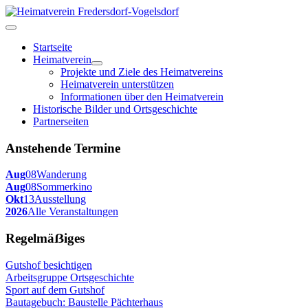
Startseite
Heimatverein
Projekte und Ziele des Heimatvereins
Heimatverein unterstützen
Informationen über den Heimatverein
Historische Bilder und Ortsgeschichte
Partnerseiten
Anstehende Termine
Aug
08
Wanderung
Aug
08
Sommerkino
Okt
13
Ausstellung
2026
Alle Veranstaltungen
Regelmäẞiges
Gutshof besichtigen
Arbeitsgruppe Ortsgeschichte
Sport auf dem Gutshof
Bautagebuch: Baustelle Pächterhaus