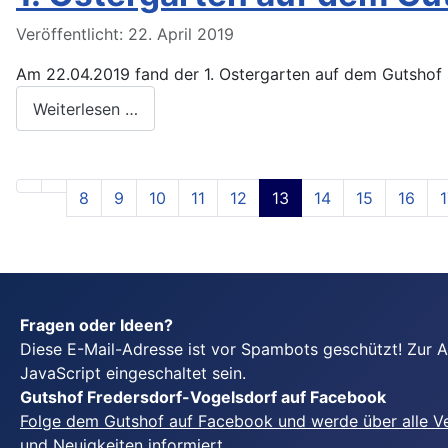
Veröffentlicht: 22. April 2019
Am 22.04.2019 fand der 1. Ostergarten auf dem Gutshof s
Weiterlesen …
8
9
10
11
12
13
14
15
16
1
Fragen oder Ideen?
Diese E-Mail-Adresse ist vor Spambots geschützt! Zur 
JavaScript eingeschaltet sein.
Gutshof Fredersdorf-Vogelsdorf auf Facebook
Folge dem Gutshof auf Facebook und werde über alle V
und Neuigkeiten informiert.