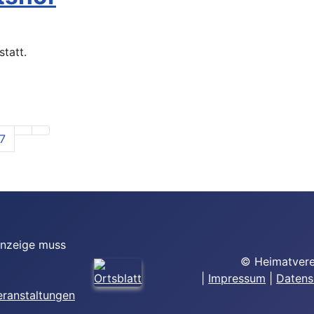
tatt.
7
Anzeige muss
© Heimatvere
|
Impressum
|
Datens
eranstaltungen