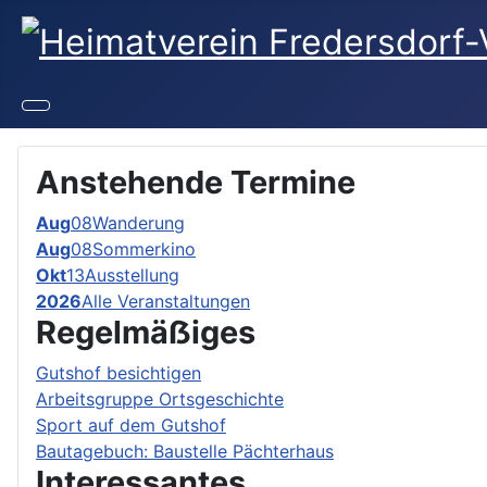
Anstehende Termine
Aug
08
Wanderung
Aug
08
Sommerkino
Okt
13
Ausstellung
2026
Alle Veranstaltungen
Regelmäẞiges
Gutshof besichtigen
Arbeitsgruppe Ortsgeschichte
Sport auf dem Gutshof
Bautagebuch: Baustelle Pächterhaus
Interessantes