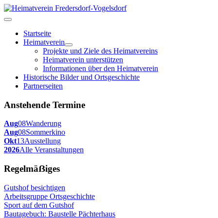
Startseite
Heimatverein
Projekte und Ziele des Heimatvereins
Heimatverein unterstützen
Informationen über den Heimatverein
Historische Bilder und Ortsgeschichte
Partnerseiten
Anstehende Termine
Aug
08
Wanderung
Aug
08
Sommerkino
Okt
13
Ausstellung
2026
Alle Veranstaltungen
Regelmäẞiges
Gutshof besichtigen
Arbeitsgruppe Ortsgeschichte
Sport auf dem Gutshof
Bautagebuch: Baustelle Pächterhaus