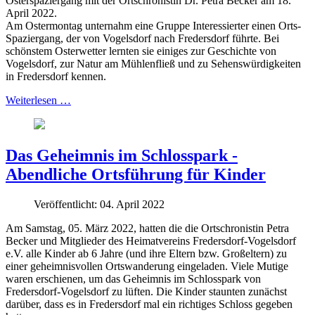
Osterspaziergang mit der Ortschronistin Dr. Petra Becker am 18.
April 2022.
Am Ostermontag unternahm eine Gruppe Interessierter einen Orts-
Spaziergang, der von Vogelsdorf nach Fredersdorf führte. Bei
schönstem Osterwetter lernten sie einiges zur Geschichte von
Vogelsdorf, zur Natur am Mühlenfließ und zu Sehenswürdigkeiten
in Fredersdorf kennen.
Weiterlesen …
Das Geheimnis im Schlosspark -
Abendliche Ortsführung für Kinder
Veröffentlicht: 04. April 2022
Am Samstag, 05. März 2022, hatten die die Ortschronistin Petra
Becker und Mitglieder des Heimatvereins Fredersdorf-Vogelsdorf
e.V. alle Kinder ab 6 Jahre (und ihre Eltern bzw. Großeltern) zu
einer geheimnisvollen Ortswanderung eingeladen. Viele Mutige
waren erschienen, um das Geheimnis im Schlosspark von
Fredersdorf-Vogelsdorf zu lüften. Die Kinder staunten zunächst
darüber, dass es in Fredersdorf mal ein richtiges Schloss gegeben