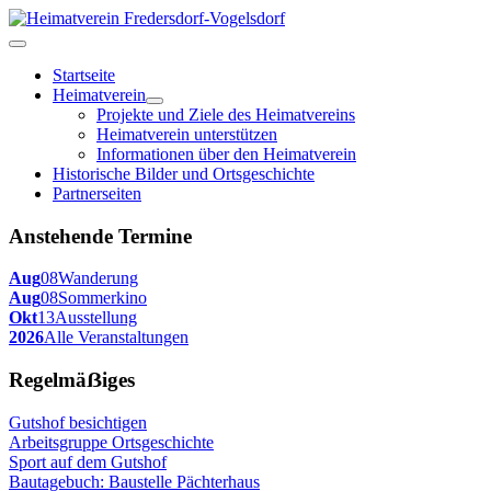
Startseite
Heimatverein
Projekte und Ziele des Heimatvereins
Heimatverein unterstützen
Informationen über den Heimatverein
Historische Bilder und Ortsgeschichte
Partnerseiten
Anstehende Termine
Aug
08
Wanderung
Aug
08
Sommerkino
Okt
13
Ausstellung
2026
Alle Veranstaltungen
Regelmäẞiges
Gutshof besichtigen
Arbeitsgruppe Ortsgeschichte
Sport auf dem Gutshof
Bautagebuch: Baustelle Pächterhaus