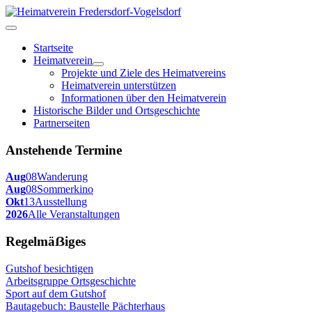
Startseite
Heimatverein
Projekte und Ziele des Heimatvereins
Heimatverein unterstützen
Informationen über den Heimatverein
Historische Bilder und Ortsgeschichte
Partnerseiten
Anstehende Termine
Aug
08
Wanderung
Aug
08
Sommerkino
Okt
13
Ausstellung
2026
Alle Veranstaltungen
Regelmäẞiges
Gutshof besichtigen
Arbeitsgruppe Ortsgeschichte
Sport auf dem Gutshof
Bautagebuch: Baustelle Pächterhaus