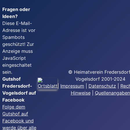
Fragen oder
Ideen?
Diese E-Mail-
Adresse ist vor
Spambots
geschützt! Zur
Anzeige muss
JavaScript
eingeschaltet
sein.
© Heimatverein Fredersdor
Gutshof
Vogelsdorf 2001-2024
Fredersdorf-
|
Impressum
|
Datenschutz
|
Rech
Vogelsdorf auf
Hinweise
|
Quellenangaben
Facebook
Folge dem
Gutshof auf
Facebook und
werde über alle