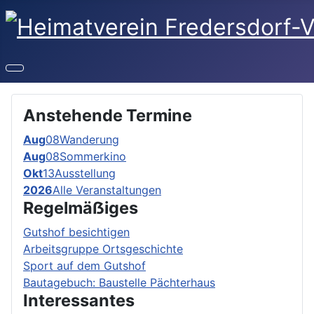
Anstehende Termine
Aug
08
Wanderung
Aug
08
Sommerkino
Okt
13
Ausstellung
2026
Alle Veranstaltungen
Regelmäẞiges
Gutshof besichtigen
Arbeitsgruppe Ortsgeschichte
Sport auf dem Gutshof
Bautagebuch: Baustelle Pächterhaus
Interessantes