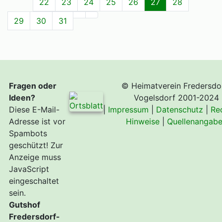
22
23
24
25
26
27
28
29
30
31
Fragen oder
© Heimatverein Fredersdo
Ideen?
Vogelsdorf 2001-2024
Diese E-Mail-
|
Impressum
|
Datenschutz
|
Re
Adresse ist vor
Hinweise
|
Quellenangab
Spambots
geschützt! Zur
Anzeige muss
JavaScript
eingeschaltet
sein.
Gutshof
Fredersdorf-