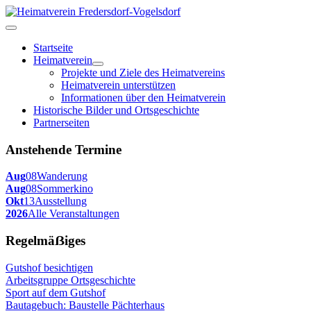
Startseite
Heimatverein
Projekte und Ziele des Heimatvereins
Heimatverein unterstützen
Informationen über den Heimatverein
Historische Bilder und Ortsgeschichte
Partnerseiten
Anstehende Termine
Aug
08
Wanderung
Aug
08
Sommerkino
Okt
13
Ausstellung
2026
Alle Veranstaltungen
Regelmäẞiges
Gutshof besichtigen
Arbeitsgruppe Ortsgeschichte
Sport auf dem Gutshof
Bautagebuch: Baustelle Pächterhaus