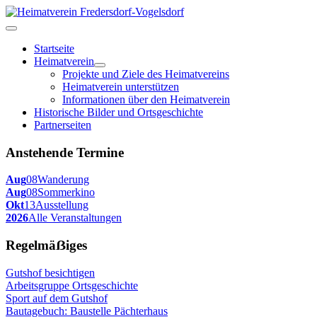
Startseite
Heimatverein
Projekte und Ziele des Heimatvereins
Heimatverein unterstützen
Informationen über den Heimatverein
Historische Bilder und Ortsgeschichte
Partnerseiten
Anstehende Termine
Aug
08
Wanderung
Aug
08
Sommerkino
Okt
13
Ausstellung
2026
Alle Veranstaltungen
Regelmäẞiges
Gutshof besichtigen
Arbeitsgruppe Ortsgeschichte
Sport auf dem Gutshof
Bautagebuch: Baustelle Pächterhaus