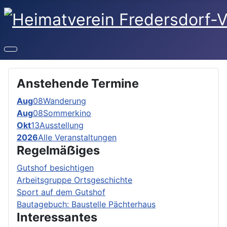
Anstehende Termine
Aug
08
Wanderung
Aug
08
Sommerkino
Okt
13
Ausstellung
2026
Alle Veranstaltungen
Regelmäẞiges
Gutshof besichtigen
Arbeitsgruppe Ortsgeschichte
Sport auf dem Gutshof
Bautagebuch: Baustelle Pächterhaus
Interessantes