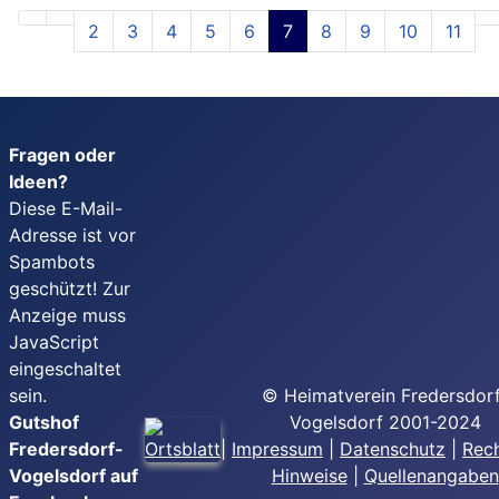
2
3
4
5
6
7
8
9
10
11
Fragen oder
Ideen?
Diese E-Mail-
Adresse ist vor
Spambots
geschützt! Zur
Anzeige muss
JavaScript
eingeschaltet
sein.
© Heimatverein Fredersdor
Gutshof
Vogelsdorf 2001-2024
Fredersdorf-
|
Impressum
|
Datenschutz
|
Rech
Vogelsdorf auf
Hinweise
|
Quellenangaben