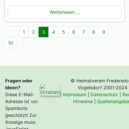
Weiterlesen …
1
2
3
4
5
6
7
8
9
10
Fragen oder
© Heimatverein Fredersdo
Ideen?
Vogelsdorf 2001-2024
Diese E-Mail-
|
Impressum
|
Datenschutz
|
Re
Adresse ist vor
Hinweise
|
Quellenangab
Spambots
geschützt! Zur
Anzeige muss