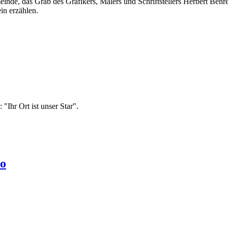
inde, das Grab des Grafikers, Malers und Schriftstellers Herbert Beh
in erzählen.
Ihr Ort ist unser Star".
ro