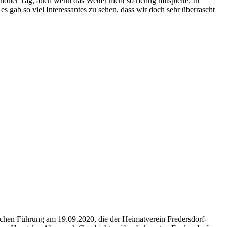
ner Tag, auch wenn das Wetter nicht so richtig mitspielte. In
es gab so viel Interessantes zu sehen, dass wir doch sehr überrascht
lichen Führung am 19.09.2020, die der Heimatverein Fredersdorf-