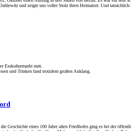
. Oktober einen Ausflug in den Süden von Berlin. Es war ein sehr schö
ahlewitz und zeigte uns voller Stolz ihren Heimatort. Und tatsächlich: 
r Esskulturmarkt statt.
Essen und Trinken fand trotzdem großen Anklang.
Nord
e Geschichte eines 100 Jahre alten Friedhofes ging es bei der öffent