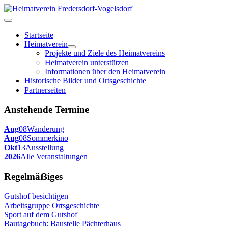
Startseite
Heimatverein
Projekte und Ziele des Heimatvereins
Heimatverein unterstützen
Informationen über den Heimatverein
Historische Bilder und Ortsgeschichte
Partnerseiten
Anstehende Termine
Aug
08
Wanderung
Aug
08
Sommerkino
Okt
13
Ausstellung
2026
Alle Veranstaltungen
Regelmäẞiges
Gutshof besichtigen
Arbeitsgruppe Ortsgeschichte
Sport auf dem Gutshof
Bautagebuch: Baustelle Pächterhaus