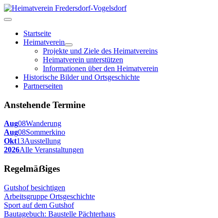
Startseite
Heimatverein
Projekte und Ziele des Heimatvereins
Heimatverein unterstützen
Informationen über den Heimatverein
Historische Bilder und Ortsgeschichte
Partnerseiten
Anstehende Termine
Aug
08
Wanderung
Aug
08
Sommerkino
Okt
13
Ausstellung
2026
Alle Veranstaltungen
Regelmäẞiges
Gutshof besichtigen
Arbeitsgruppe Ortsgeschichte
Sport auf dem Gutshof
Bautagebuch: Baustelle Pächterhaus