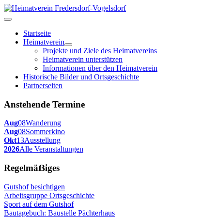
Startseite
Heimatverein
Projekte und Ziele des Heimatvereins
Heimatverein unterstützen
Informationen über den Heimatverein
Historische Bilder und Ortsgeschichte
Partnerseiten
Anstehende Termine
Aug
08
Wanderung
Aug
08
Sommerkino
Okt
13
Ausstellung
2026
Alle Veranstaltungen
Regelmäẞiges
Gutshof besichtigen
Arbeitsgruppe Ortsgeschichte
Sport auf dem Gutshof
Bautagebuch: Baustelle Pächterhaus